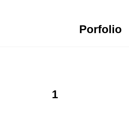
Porfolio
ión
1